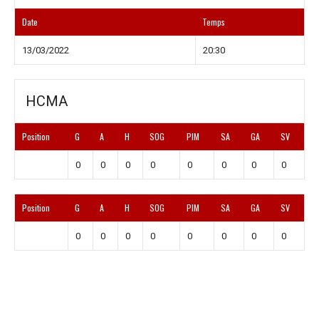
Date
Temps
13/03/2022
20:30
HCMA
Position
G
A
H
SOG
PIM
SA
GA
SV
0
0
0
0
0
0
0
0
Position
G
A
H
SOG
PIM
SA
GA
SV
0
0
0
0
0
0
0
0