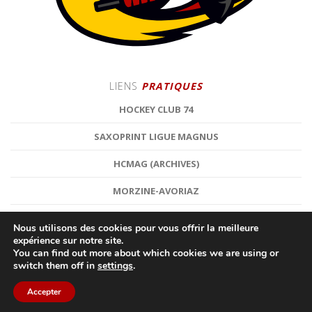
LIENS
PRATIQUES
HOCKEY CLUB 74
SAXOPRINT LIGUE MAGNUS
HCMAG (ARCHIVES)
MORZINE-AVORIAZ
Nous utilisons des cookies pour vous offrir la meilleure
expérience sur notre site.
You can find out more about which cookies we are using or
switch them off in
settings
.
©
HOCKEY CLUB MORZINE-AVORIAZ
| HOCKEY SUR GLACE |
MENTIONS LÉGALES
Accepter