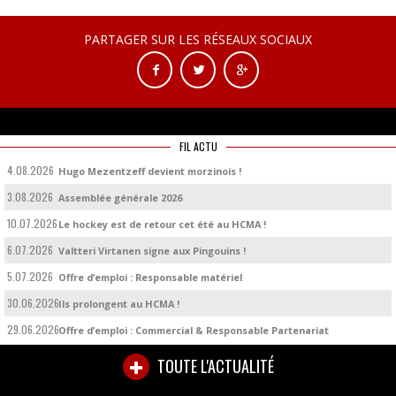
PARTAGER SUR LES RÉSEAUX SOCIAUX
FIL ACTU
4.08.2026
Hugo Mezentzeff devient morzinois !
3.08.2026
Assemblée générale 2026
10.07.2026
Le hockey est de retour cet été au HCMA !
6.07.2026
Valtteri Virtanen signe aux Pingouins !
5.07.2026
Offre d’emploi : Responsable matériel
30.06.2026
Ils prolongent au HCMA !
29.06.2026
Offre d’emploi : Commercial & Responsable Partenariat
TOUTE L'ACTUALITÉ