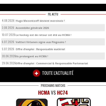
FIL ACTU
4.08.2026
Hugo Mezentzeff devient morzinois !
3.08.2026
Assemblée générale 2026
10.07.2026
Le hockey est de retour cet été au HCMA !
6.07.2026
Valtteri Virtanen signe aux Pingouins !
5.07.2026
Offre d’emploi : Responsable matériel
30.06.2026
Ils prolongent au HCMA !
29.06.2026
Offre d’emploi : Commercial & Responsable Partenariat
TOUTE L'ACTUALITÉ
PROCHAINS MATCHS
HCMA
VS
HC74