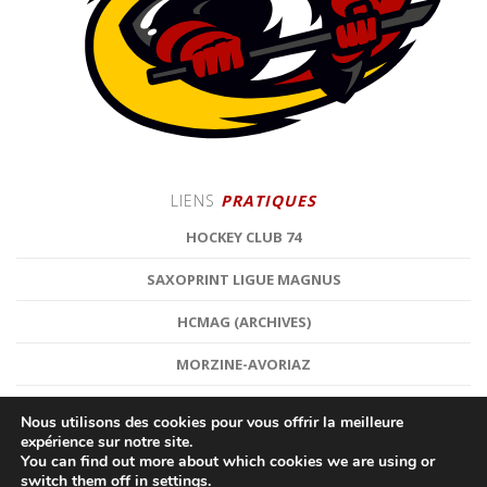
LIENS
PRATIQUES
HOCKEY CLUB 74
SAXOPRINT LIGUE MAGNUS
HCMAG (ARCHIVES)
MORZINE-AVORIAZ
Nous utilisons des cookies pour vous offrir la meilleure
expérience sur notre site.
You can find out more about which cookies we are using or
switch them off in
settings
.
©
HOCKEY CLUB MORZINE-AVORIAZ
| HOCKEY SUR GLACE |
MENTIONS LÉGALES