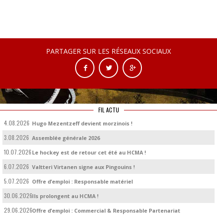
PARTAGER SUR LES RÉSEAUX SOCIAUX
FIL ACTU
4.08.2026
Hugo Mezentzeff devient morzinois !
3.08.2026
Assemblée générale 2026
10.07.2026
Le hockey est de retour cet été au HCMA !
6.07.2026
Valtteri Virtanen signe aux Pingouins !
5.07.2026
Offre d’emploi : Responsable matériel
30.06.2026
Ils prolongent au HCMA !
29.06.2026
Offre d’emploi : Commercial & Responsable Partenariat