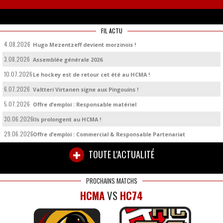
FIL ACTU
4.08.2026
Hugo Mezentzeff devient morzinois !
3.08.2026
Assemblée générale 2026
10.07.2026
Le hockey est de retour cet été au HCMA !
6.07.2026
Valtteri Virtanen signe aux Pingouins !
5.07.2026
Offre d’emploi : Responsable matériel
30.06.2026
Ils prolongent au HCMA !
29.06.2026
Offre d’emploi : Commercial & Responsable Partenariat
TOUTE L'ACTUALITÉ
PROCHAINS MATCHS
HCMA
VS
HC74