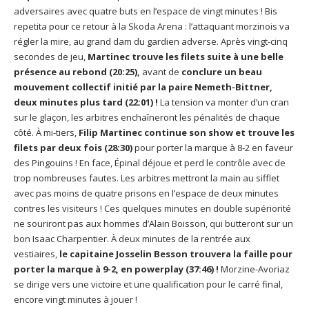
adversaires avec quatre buts en l’espace de vingt minutes ! Bis
repetita pour ce retour à la Skoda Arena : l’attaquant morzinois va
régler la mire, au grand dam du gardien adverse. Après vingt-cinq
secondes de jeu,
Martinec trouve les filets suite à une belle
présence au rebond (20:25),
avant de
conclure un beau
mouvement collectif initié par la paire Nemeth-Bittner,
deux minutes plus tard (22:01) !
La tension va monter d’un cran
sur le glaçon, les arbitres enchaîneront les pénalités de chaque
côté. À mi-tiers,
Filip Martinec continue son show et trouve les
filets par deux fois (28:30)
pour porter la marque à 8-2 en faveur
des Pingouins ! En face, Épinal déjoue et perd le contrôle avec de
trop nombreuses fautes. Les arbitres mettront la main au sifflet
avec pas moins de quatre prisons en l’espace de deux minutes
contres les visiteurs ! Ces quelques minutes en double supériorité
ne souriront pas aux hommes d’Alain Boisson, qui butteront sur un
bon Isaac Charpentier. À deux minutes de la rentrée aux
vestiaires,
le capitaine Josselin Besson trouvera la faille pour
porter la marque à 9-2, en powerplay (37:46) !
Morzine-Avoriaz
se dirige vers une victoire et une qualification pour le carré final,
encore vingt minutes à jouer !