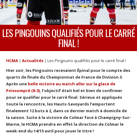
LES PINGOUINS QUALIFIÉS POUR LE CARRÉ
FINAL !
HCMA
|
Actualités
|
Les Pingouins qualifiés pour le carré final !
Hier soir, les Pingouins recevaient Épinal pour le compte des
quarts de finale du Championnat de France de Division 3.
Après une
belle victoire au match aller sur la glace de
Poissompré (8-3)
, l’objectif était bel et bien de confirmer
pour se qualifier pour le carré final. Sérieux et appliqués
toute la rencontre, les Hauts-Savoyards l’emportent
finalement 12 buts à 2, dans ce dernier match à domicile de
la saison. Suite à la victoire de Colmar face à Champigny-Sur-
Marne, le HCMA prendra en effet la direction de Colmar le
week-end du 14/15 avril pour jouer le titre !