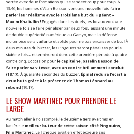
serrée avec deux formations qui se rendent coup pour coup. À
13:46, les hommes d’Alain Boisson vont une nouvelle fois
faire
parler leur réalisme avec le troisième but du « géant »
Maxim Khaliullin !
Engagés dans les duels, les locaux vont une
nouvelle fois se faire pénaliser par deux fois, laissant une minute
de double supériorité numérique au Gamyo, mais la défense
morzinoise sera vaillante et solide pour ne pas encaisser de but ! À
deux minutes du buzzer, les Pingouins seront pénalisés pour la
sixième fois… et termineront donc cette première période à quatre
contre cinq. L’occasion pour
le capitaine Josselin Besson de
faire parler sa vitesse, avec un contre brillamment conclut
(18:17).
À quarante secondes du buzzer,
Épinal réduira l’écart à
deux buts grâce à la présence de Thomas Léonard au
rebond
(19:17).
LE SHOW MARTINEC POUR PRENDRE LE
LARGE
Au match aller à Poissompré, le deuxième tiers avait mis en
lumière le
meilleur buteur de cette saison côté Pingouins,
Filip Martinec.
Le Tchèque avait en effet écoeuré ses