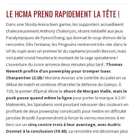
LE HCMA PREND RAPIDEMENT LA TÊTE !
Dans une Skoda Arena bien garnie, les supporters accueillaient
chaleureusement Anthony Chalençon, récent médaillé aux Jeux
Paralympiques de PyeonChang, qui donnait le coup d’envoi de la
rencontre. Dès l’entame, les Pingouins rentreront très vite dans le
vif du sujet avec un premier tir du capitaine Josselin Besson, mais
son palet croisé heurtera le montant de la cage spinalienne !
L’ouverture du score arrivera deux minutes plus tard :
Thomas
Nemeth profite d’un powerplay pour tromper Isaac
Charpentier (2:20)
! Morzine-Avoriaz a le contrôle du palet en ce
début de match et continue d’harceler la défense du Gamyo. À
7:03, le portier d’Épinal dévie le
shoot de Morgan Vialle, mais le
puck passe quand même la ligne
pour porter la marque à 2-0 !
Malmenés, les Spinaliens vont pourtant retrouver des couleurs en
profitant de deux powerplay consécutifs pour mettre en difficulté
Jaroslav Brazdil. Il parviendront à forcer le verrou morzinois à mi-
tiers sur un
cinq contre trois à leur avantage, avec Audric
Donnet à la conclusion (10:43).
La rencontre est désormais plus