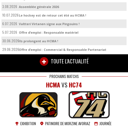
3.08.2026
Assemblée générale 2026
10.07.2026
Le hockey est de retour cet été au HCMA !
6.07.2026
Valtteri Virtanen signe aux Pingouins !
5.07.2026
Offre d’emploi : Responsable matériel
30.06.2026
Ils prolongent au HCMA !
29.06.2026
Offre d’emploi : Commercial & Responsable Partenariat
TOUTE L'ACTUALITÉ
PROCHAINS MATCHS
HCMA
VS
HC74
EXHIBITION
PATINOIRE DE MORZINE AVORIAZ
JOURNÉE