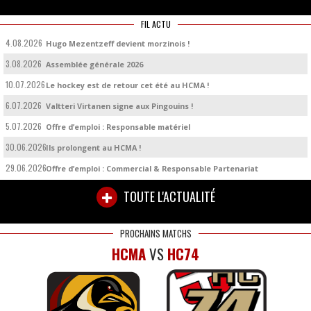
FIL ACTU
4.08.2026
Hugo Mezentzeff devient morzinois !
3.08.2026
Assemblée générale 2026
10.07.2026
Le hockey est de retour cet été au HCMA !
6.07.2026
Valtteri Virtanen signe aux Pingouins !
5.07.2026
Offre d’emploi : Responsable matériel
30.06.2026
Ils prolongent au HCMA !
29.06.2026
Offre d’emploi : Commercial & Responsable Partenariat
TOUTE L'ACTUALITÉ
PROCHAINS MATCHS
HCMA
VS
HC74