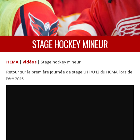
STAGE HOCKEY MINEUR
HCMA
|
Vidéos
|
Stage hockey mineur
Retour sur la première journée de stage U11/U13 du HCMA, lors de
l’été 2015 !