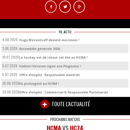
FIL ACTU
4.08.2026
Hugo Mezentzeff devient morzinois !
3.08.2026
Assemblée générale 2026
10.07.2026
Le hockey est de retour cet été au HCMA !
6.07.2026
Valtteri Virtanen signe aux Pingouins !
5.07.2026
Offre d’emploi : Responsable matériel
30.06.2026
Ils prolongent au HCMA !
29.06.2026
Offre d’emploi : Commercial & Responsable Partenariat
TOUTE L'ACTUALITÉ
PROCHAINS MATCHS
HCMA
VS
HC74