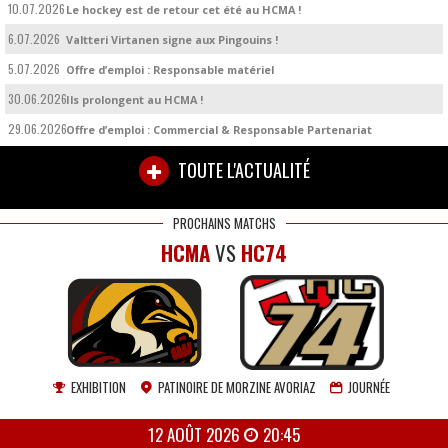
10.07.2026
Le hockey est de retour cet été au HCMA !
6.07.2026
Valtteri Virtanen signe aux Pingouins !
5.07.2026
Offre d’emploi : Responsable matériel
30.06.2026
Ils prolongent au HCMA !
29.06.2026
Offre d’emploi : Commercial & Responsable Partenariat
TOUTE L'ACTUALITÉ
PROCHAINS MATCHS
HCMA
VS
HC74
EXHIBITION
PATINOIRE DE MORZINE AVORIAZ
JOURNÉE
12 AOÛT 2026
20:45