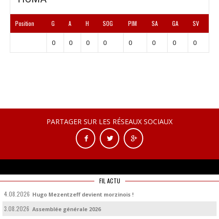
Position
G
A
H
SOG
PIM
SA
GA
SV
0
0
0
0
0
0
0
0
PARTAGER SUR LES RÉSEAUX SOCIAUX
FIL ACTU
4.08.2026
Hugo Mezentzeff devient morzinois !
3.08.2026
Assemblée générale 2026