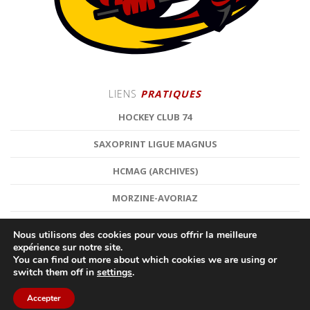
LIENS
PRATIQUES
HOCKEY CLUB 74
SAXOPRINT LIGUE MAGNUS
HCMAG (ARCHIVES)
MORZINE-AVORIAZ
Nous utilisons des cookies pour vous offrir la meilleure
expérience sur notre site.
You can find out more about which cookies we are using or
switch them off in
settings
.
©
HOCKEY CLUB MORZINE-AVORIAZ
| HOCKEY SUR GLACE |
MENTIONS LÉGALES
Accepter