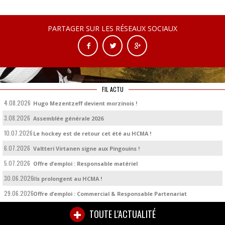
PARTAGER SUR LES RÉSEAUX SOCIAUX
FIL ACTU
4.08.2026
Hugo Mezentzeff devient morzinois !
3.08.2026
Assemblée générale 2026
10.07.2026
Le hockey est de retour cet été au HCMA !
6.07.2026
Valtteri Virtanen signe aux Pingouins !
5.07.2026
Offre d’emploi : Responsable matériel
30.06.2026
Ils prolongent au HCMA !
29.06.2026
Offre d’emploi : Commercial & Responsable Partenariat
TOUTE L'ACTUALITÉ