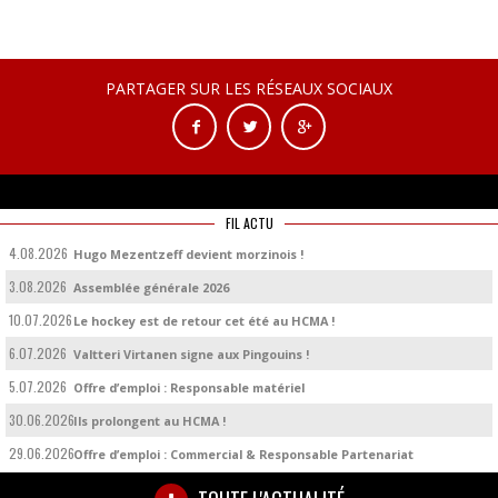
PARTAGER SUR LES RÉSEAUX SOCIAUX
FIL ACTU
4.08.2026
Hugo Mezentzeff devient morzinois !
3.08.2026
Assemblée générale 2026
10.07.2026
Le hockey est de retour cet été au HCMA !
6.07.2026
Valtteri Virtanen signe aux Pingouins !
5.07.2026
Offre d’emploi : Responsable matériel
30.06.2026
Ils prolongent au HCMA !
29.06.2026
Offre d’emploi : Commercial & Responsable Partenariat