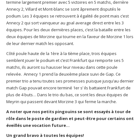
termine largement premier avec 5 victoires en 5 matchs, derrière
Annecy 2, Villard et Mont-blanc se sont âprement disputés le
podium. Les 3 équipes se retrouvent à égalité de point mais c’est
Annecy 2 qui sort vainqueur au goal average direct entre les 3
équipes. Pour les deux dernières places, c’est la bataille entre les
deux équipes de Morzine qui tourne en la faveur de Morzine 1 lors
de leur dernier match les opposant.
Côté poule haute de la 1ère à la 6ème place, trois équipes
semblent jouer le podium et c’est Frankfurt qui remporte ses 5
matchs, ils auront su hausser leur niveau dans cette poule
relevée. Annecy 1 prend la deuxième place suivi de Gap. Ce
premier trio a tenu toutes ses promesses puisque jusqu’au dernier
match Gap pouvait encore terminé 1er s’ ils battaient Frankfurt de
plus de 4 buts… Dans le trio du bas, ce sont les deux équipes de
Meyrin qui passent devant Morzine 3 qui ferme la marche.
A noter que nos petits pingouins se sont essayés à tour de
rôle dans le poste de gardien et peut-être pour certains ont
éveillés une vocation future…
Un grand bravo à toutes les équipes!