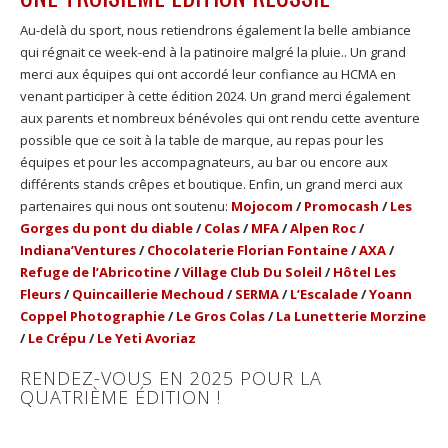
Au-delà du sport, nous retiendrons également la belle ambiance
qui régnait ce week-end à la patinoire malgré la pluie.. Un grand
merci aux équipes qui ont accordé leur confiance au HCMA en
venant participer à cette édition 2024. Un grand merci également
aux parents et nombreux bénévoles qui ont rendu cette aventure
possible que ce soit à la table de marque, au repas pour les
équipes et pour les accompagnateurs, au bar ou encore aux
différents stands crêpes et boutique. Enfin, un grand merci aux
partenaires qui nous ont soutenu:
Mojocom
/
Promocash
/
Les
Gorges du pont du diable
/
Colas
/
MFA
/
Alpen Roc
/
Indiana’Ventures
/
Chocolaterie Florian Fontaine
/
AXA
/
Refuge de l’Abricotine
/
Village Club Du Soleil
/
Hôtel Les
Fleurs
/
Quincaillerie Mechoud
/
SERMA
/
L’Escalade
/
Yoann
Coppel Photographie
/
Le Gros Colas
/
La Lunetterie Morzine
/
Le Crépu
/
Le Yeti Avoriaz
RENDEZ-VOUS EN 2025 POUR LA
QUATRIÈME ÉDITION !