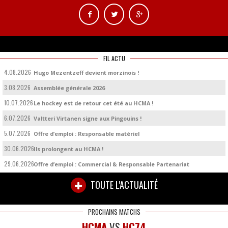
FIL ACTU
4.08.2026
Hugo Mezentzeff devient morzinois !
3.08.2026
Assemblée générale 2026
10.07.2026
Le hockey est de retour cet été au HCMA !
6.07.2026
Valtteri Virtanen signe aux Pingouins !
5.07.2026
Offre d’emploi : Responsable matériel
30.06.2026
Ils prolongent au HCMA !
29.06.2026
Offre d’emploi : Commercial & Responsable Partenariat
TOUTE L'ACTUALITÉ
PROCHAINS MATCHS
HCMA
VS
HC74