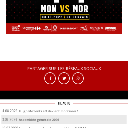
PARTAGER SUR LES RÉSEAUX SOCIAUX
FIL ACTU
4.08.2026
Hugo Mezentzeff devient morzinois !
3.08.2026
Assemblée générale 2026
10.07.2026