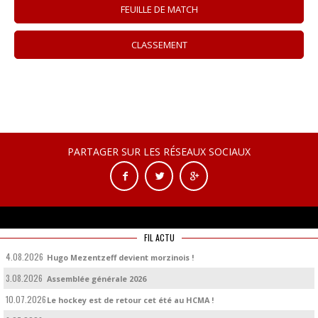
FEUILLE DE MATCH
CLASSEMENT
PARTAGER SUR LES RÉSEAUX SOCIAUX
FIL ACTU
4.08.2026
Hugo Mezentzeff devient morzinois !
3.08.2026
Assemblée générale 2026
10.07.2026
Le hockey est de retour cet été au HCMA !