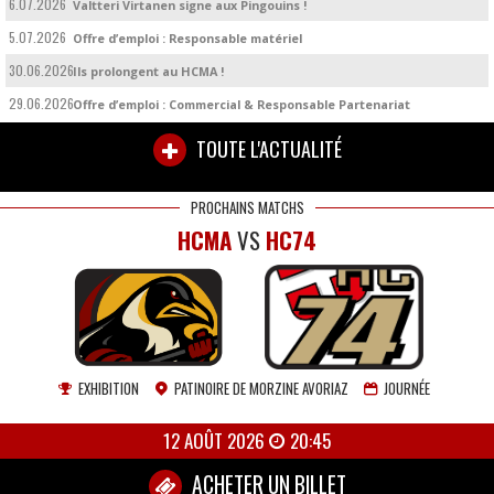
6.07.2026
Valtteri Virtanen signe aux Pingouins !
5.07.2026
Offre d’emploi : Responsable matériel
30.06.2026
Ils prolongent au HCMA !
29.06.2026
Offre d’emploi : Commercial & Responsable Partenariat
TOUTE L'ACTUALITÉ
PROCHAINS MATCHS
HCMA
VS
HC74
EXHIBITION
PATINOIRE DE MORZINE AVORIAZ
JOURNÉE
12 AOÛT 2026
20:45
ACHETER UN BILLET