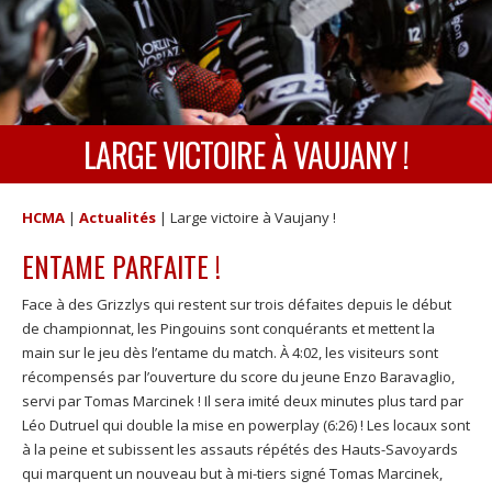
LARGE VICTOIRE À VAUJANY !
HCMA
|
Actualités
|
Large victoire à Vaujany !
ENTAME PARFAITE !
Face à des Grizzlys qui restent sur trois défaites depuis le début
de championnat, les Pingouins sont conquérants et mettent la
main sur le jeu dès l’entame du match. À 4:02, les visiteurs sont
récompensés par l’ouverture du score du jeune Enzo Baravaglio,
servi par Tomas Marcinek ! Il sera imité deux minutes plus tard par
Léo Dutruel qui double la mise en powerplay (6:26) ! Les locaux sont
à la peine et subissent les assauts répétés des Hauts-Savoyards
qui marquent un nouveau but à mi-tiers signé Tomas Marcinek,