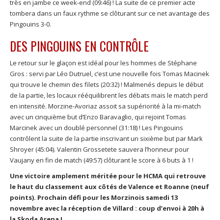
très en jambe ce week-end (09:46) ! La suite de ce premier acte
tombera dans un faux rythme se clôturant sur ce net avantage des
Pingouins 3-0.
DES PINGOUINS EN CONTRÔLE
Le retour sur le glaçon est idéal pour les hommes de Stéphane
Gros : servi par Léo Dutruel, c’est une nouvelle fois Tomas Macinek
qui trouve le chemin des filets (20:32) ! Malmenés depuis le début
de la partie, les locaux rééquilibrent les débats mais le match perd
en intensité. Morzine-Avoriaz assoit sa supériorité à la mi-match
avec un cinquième but d’Enzo Baravaglio, qui rejoint Tomas
Marcinek avec un doublé personnel (31:18) ! Les Pingouins
contrôlent la suite de la partie inscrivant un sixième but par Mark
Shroyer (45:04). Valentin Grossetete sauvera l’honneur pour
Vaujany en fin de match (49:57) clôturant le score à 6 buts à 1 !
Une victoire amplement méritée pour le HCMA qui retrouve
le haut du classement aux côtés de Valence et Roanne (neuf
points). Prochain défi pour les Morzinois samedi 13
novembre avec la réception de Villard : coup d’envoi à 20h à
la Skoda Arena !