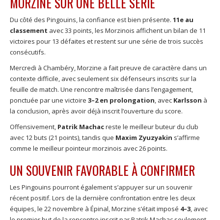
MORZINE SUR UNE BELLE SÉRIE
Du côté des Pingouins, la confiance est bien présente.
11e au
classement
avec 33 points, les Morzinois affichent un bilan de 11
victoires pour 13 défaites et restent sur une série de trois succès
consécutifs.
Mercredi à Chambéry, Morzine a fait preuve de caractère dans un
contexte difficile, avec seulement six défenseurs inscrits sur la
feuille de match. Une rencontre maîtrisée dans l’engagement,
ponctuée par une victoire
3–2 en prolongation
, avec
Karlsson
à
la conclusion, après avoir déjà inscrit l’ouverture du score.
Offensivement,
Patrik Machac
reste le meilleur buteur du club
avec 12 buts (21 points), tandis que
Maxim Zyuzyakin
s’affirme
comme le meilleur pointeur morzinois avec 26 points.
UN SOUVENIR FAVORABLE À CONFIRMER
Les Pingouins pourront également s’appuyer sur un souvenir
récent positif. Lors de la dernière confrontation entre les deux
équipes, le 22 novembre à Épinal, Morzine s’était imposé
4–3
, avec
le premier but de la rencontre inscrit par Patrik Machac seulement