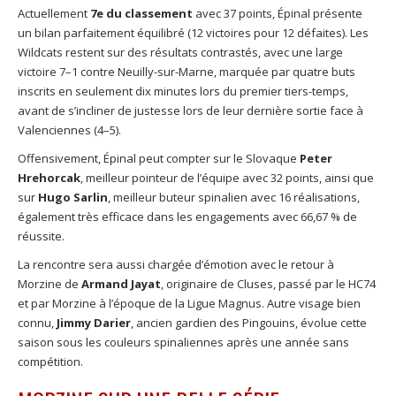
Actuellement
7e du classement
avec 37 points, Épinal présente
un bilan parfaitement équilibré (12 victoires pour 12 défaites). Les
Wildcats restent sur des résultats contrastés, avec une large
victoire 7–1 contre Neuilly-sur-Marne, marquée par quatre buts
inscrits en seulement dix minutes lors du premier tiers-temps,
avant de s’incliner de justesse lors de leur dernière sortie face à
Valenciennes (4–5).
Offensivement, Épinal peut compter sur le Slovaque
Peter
Hrehorcak
, meilleur pointeur de l’équipe avec 32 points, ainsi que
sur
Hugo Sarlin
, meilleur buteur spinalien avec 16 réalisations,
également très efficace dans les engagements avec 66,67 % de
réussite.
La rencontre sera aussi chargée d’émotion avec le retour à
Morzine de
Armand Jayat
, originaire de Cluses, passé par le HC74
et par Morzine à l’époque de la Ligue Magnus. Autre visage bien
connu,
Jimmy Darier
, ancien gardien des Pingouins, évolue cette
saison sous les couleurs spinaliennes après une année sans
compétition.