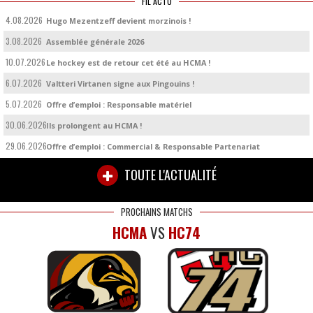
FIL ACTU
4.08.2026
Hugo Mezentzeff devient morzinois !
3.08.2026
Assemblée générale 2026
10.07.2026
Le hockey est de retour cet été au HCMA !
6.07.2026
Valtteri Virtanen signe aux Pingouins !
5.07.2026
Offre d’emploi : Responsable matériel
30.06.2026
Ils prolongent au HCMA !
29.06.2026
Offre d’emploi : Commercial & Responsable Partenariat
TOUTE L'ACTUALITÉ
PROCHAINS MATCHS
HCMA
VS
HC74